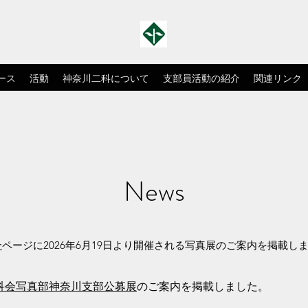
ース
活動
神奈川二科について
支部員活動の紹介
関連リンク
News
介
ページに
2026年6月19日より開催される写真展
のご案内を掲載し
）二科会写真部神奈川支部公募展
のご案内を掲載しました。