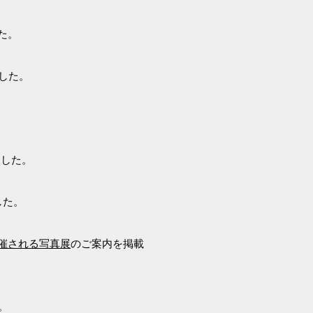
た。
した。
ました。
した。
催される写真展
のご案内を掲載
。